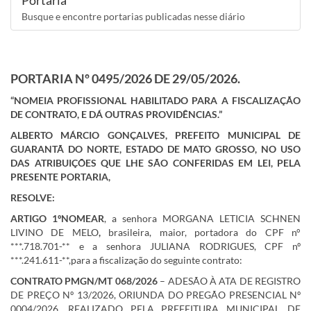
Portaria
Busque e encontre portarias publicadas nesse diário
PORTARIA Nº 0495/2026 DE 29/05/2026.
“
NOMEIA PROFISSIONAL HABILITADO PARA A FISCALIZAÇÃO
DE CONTRATO, E DÁ OUTRAS PROVIDÊNCIAS.
”
ALBERTO MÁRCIO GONÇALVES, PREFEITO MUNICIPAL DE
GUARANTÃ DO NORTE, ESTADO DE MATO GROSSO, NO USO
DAS ATRIBUIÇÕES QUE LHE SÃO CONFERIDAS EM LEI, PELA
PRESENTE PORTARIA,
RESOLVE:
ARTIGO 1º
NOMEAR
, a senhora MORGANA LETICIA SCHNEN
LIVINO DE MELO
,
brasileira, maior, portadora do CPF n°
***.718.701-** e a senhora JULIANA RODRIGUES, CPF nº
***.241.611-**,para a fiscalização do seguinte contrato:
CONTRATO PMGN/MT 068/2026
– ADESÃO À ATA DE REGISTRO
DE PREÇO Nº 13/2026, ORIUNDA DO PREGÃO PRESENCIAL Nº
0004/2026, REALIZADO PELA PREFEITURA MUNICIPAL DE