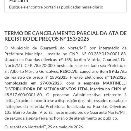
Portaria
Busque e encontre portarias publicadas nesse diário
TERMO DE CANCELAMENTO PARCIAL DA ATA DE
REGISTRO DE PREÇOS N° 153/2025
O Município de Guarantã do Norte/MT, por intermédio da
Prefeitura Municipal, inscrita no CNPJ Nº 03.239.019/0001-83,
situado na Rua das oliveiras, n° 135, Jardim Vitória, Guarantã Do
Norte/MT, CEP 78.520-000, neste ato representado seu Prefeito, o
Sr. Alberto Márcio Gonçalves,
RESOLVE
:
cancelar o item 89 da
Ata
de registro de preço nº 153/2025
, Pregão Eletrônico nº
19/2025
,
homologado em 27/08/2025
, com a
empresa MARTINELLI
DISTRIBUIDORA DE MEDICAMENTOS LTDA
,
inscrita no
CNPJ n°
45.517.600/0001-60. O processo Administrativo referente à
licitação acima encontra-se a disposição dos interessados na sala de
licitações da referida Prefeitura, localizada na Rua das Oliveiras,
135, Bairro Jardim Vitória, neste município de Guarantã Norte/MT,
de segunda à sexta-feira no horário de atendimento ao público.
Guarantã do Norte/MT, 29 de maio de 2026.