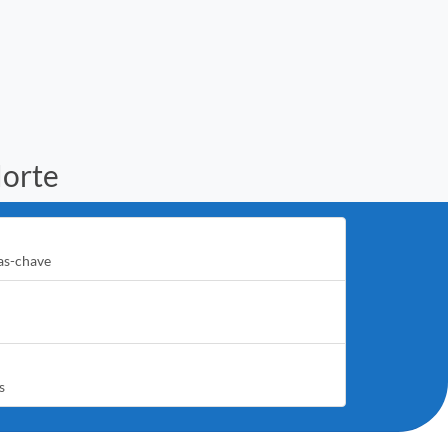
Norte
as-chave
s