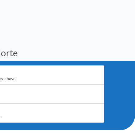
Norte
as-chave
s