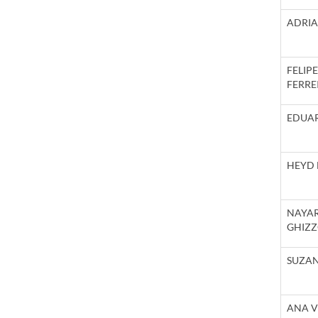
ADRIA
FELI
FERRE
EDUAR
HEYD 
NAYA
GHIZ
SUZAN
ANA V