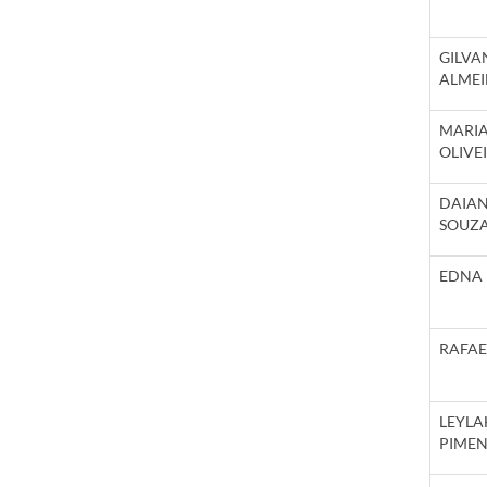
GILV
ALME
MARI
OLIVE
DAIAN
SOUZ
EDNA 
RAFAE
LEYLA
PIMEN