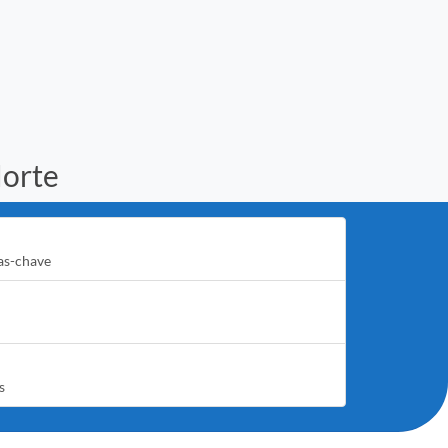
Norte
as-chave
s